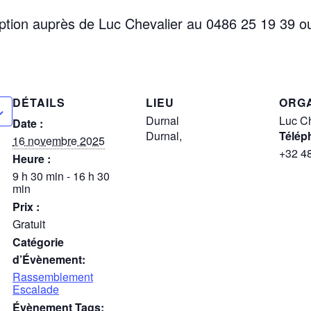
ption auprès de Luc Chevalier au 0486 25 19 39 o
DÉTAILS
LIEU
ORG
Durnal
Luc Ch
Date :
Durnal
,
Télép
16 novembre 2025
+32 4
Heure :
9 h 30 min - 16 h 30
min
Prix :
Gratuit
Catégorie
d’Évènement:
Rassemblement
Escalade
Évènement Tags: