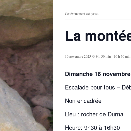
Cet évènement est passé.
La monté
16 novembre 2025 @ 9 h 30 min
-
16 h 30 min
Dimanche 16 novembre 
Escalade pour tous – Déb
Non encadrée
Lieu : rocher de Durnal
Heure: 9h30 à 16h30