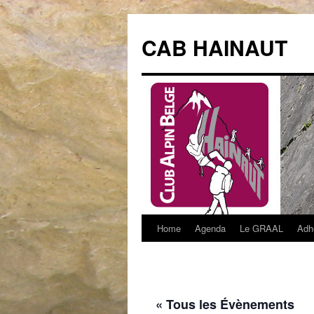
Aller
au
CAB HAINAUT
contenu
Home
Agenda
Le GRAAL
Adh
« Tous les Évènements