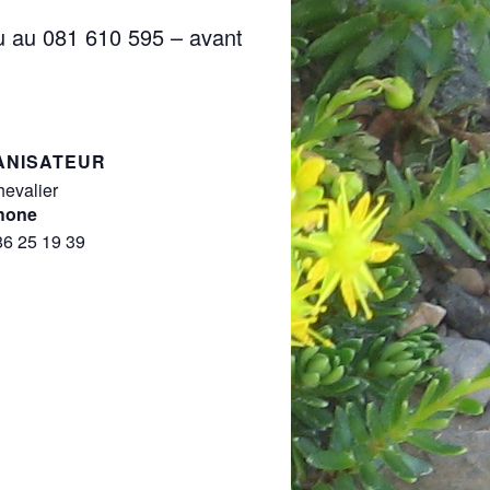
u au 081 610 595 – avant
ANISATEUR
evalier
hone
86 25 19 39