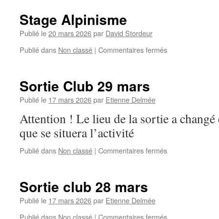
Stage Alpinisme
Publié le
20 mars 2026
par
David Stordeur
sur
Publié dans
Non classé
|
Commentaires fermés
Stage
Alpinisme
Sortie Club 29 mars
Publié le
17 mars 2026
par
Etienne Delmée
Attention ! Le lieu de la sortie a changé
que se situera l’activité
sur
Publié dans
Non classé
|
Commentaires fermés
Sortie
Club
29
Sortie club 28 mars
mars
Publié le
17 mars 2026
par
Etienne Delmée
sur
Publié dans
Non classé
|
Commentaires fermés