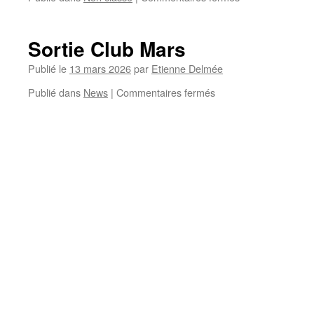
Sortie
club
28
Sortie Club Mars
mars
Publié le
13 mars 2026
par
Etienne Delmée
sur
Publié dans
News
|
Commentaires fermés
Sortie
Club
Mars