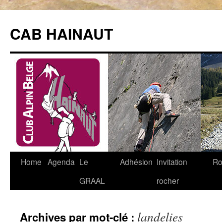
Aller
au
CAB HAINAUT
contenu
Home
Agenda
Le
Adhésion
Invitation
Ro
GRAAL
rocher
landelies
Archives par mot-clé :