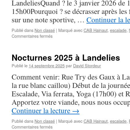
LandeliesQuand ? le 3 janvier 2026 de 
15h00Pourquoi ? se décrasser après les f
sur une note sportive, …
Continuer la l
Publié dans
Non classé
|
Marqué avec
CAB Hainaut
,
escalade
,
sur
Commentaires fermés
2026
à
Landelies
Nocturnes 2025 à Landelies
Publié le
14 septembre 2025
par
David Stordeur
Comment venir: Rue Try des Gaux à Lan
la rue blanc caillou) Début de la journée
Escalade, Via ferrata, Yoga (17h00) et
Apportez votre viande, nous nous occup
Continuer la lecture
→
Publié dans
Non classé
|
Marqué avec
CAB Hainaut
,
escalade
,
sur
Commentaires fermés