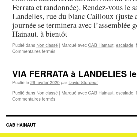
Ferrata et randonnée). Rendez-vous le s
Landelies, rue du blanc Cailloux (juste a
journée se terminera avec l’assemblée 
Hainaut. à bientôt
Publié dans
Non classé
|
Marqué avec
CAB Hainaut
,
escalade
,
sur
Commentaires fermés
Portes
Ouvertes
–
VIA FERRATA à LANDELIES le
Club
Alpin
Publié le
29 février 2020
par
David Stordeur
Belge
Publié dans
Non classé
|
Marqué avec
CAB Hainaut
,
escalade
,
Hainaut
sur
Commentaires fermés
VIA
FERRATA
à
LANDELIES
CAB HAINAUT
le
21