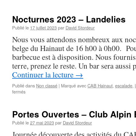
Nocturnes
2025
à
Nocturnes 2023 – Landelies
Landelies
Publié le
17 juillet 2023
par
David Stordeur
Nous vous attendons nombreux aux noc
belge du Hainaut de 16 h00 à 0h00. Pou
barbecue est à disposition. Nous fourn
terre, prenez le reste. Un bar sera aussi
Continuer la lecture
→
Publié dans
Non classé
|
Marqué avec
CAB Hainaut
,
escalade
,
sur
fermés
Nocturnes
2023
–
Portes Ouvertes – Club Alpin 
Landelies
Publié le
27 mai 2023
par
David Stordeur
Journée découverte des activités du CA