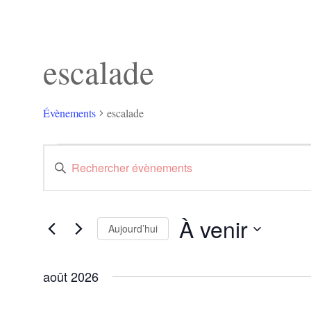
escalade
Évènements
escalade
Évènements
Recherche
Saisir
et
mot-
navigation
clé.
de
Rechercher
vues
Évènements
Évènements
À venir
par
Aujourd’hui
mot-
clé.
Sélectionnez
une
août 2026
date.