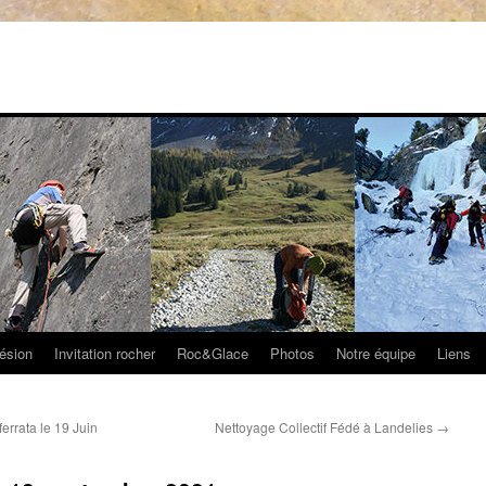
ésion
Invitation rocher
Roc&Glace
Photos
Notre équipe
Liens
ferrata le 19 Juin
Nettoyage Collectif Fédé à Landelies
→