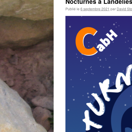
Nocturnes à Landelie
Publié le
6 septembre 2021
par
David St