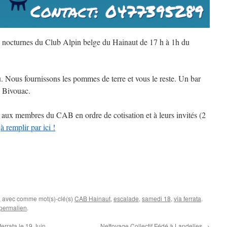
nocturnes du Club Alpin belge du Hainaut de 17 h à 1h du
u. Nous fournissons les pommes de terre et vous le reste. Un bar
e Bivouac.
é aux membres du CAB en ordre de cotisation et à leurs invités (2
t
à remplir par ici !
, avec comme mot(s)-clé(s)
CAB Hainaut
,
escalade
,
samedi 18
,
via ferrata
.
permalien
.
ferrata le 19 Juin
Nettoyage Collectif Fédé à Landelies
→