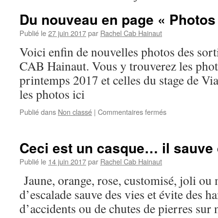
Du nouveau en page « Photos 
Publié le
27 juin 2017
par
Rachel Cab Hainaut
Voici enfin de nouvelles photos des sort
CAB Hainaut. Vous y trouverez les phot
printemps 2017 et celles du stage de Vi
les photos ici
sur
Publié dans
Non classé
|
Commentaires fermés
Du
nouveau
en
Ceci est un casque… il sauve 
page
« Photos »
Publié le
14 juin 2017
par
Rachel Cab Hainaut
!
Jaune, orange, rose, customisé, joli ou
d’escalade sauve des vies et évite des h
d’accidents ou de chutes de pierres sur n