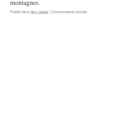
montagnes.
sur
Publié dans
Non classé
|
Commentaires fermés
Ceci
est
un
casque…
il
sauve
des
vies