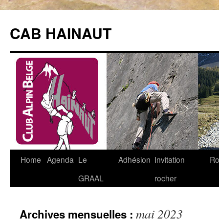
Aller
au
CAB HAINAUT
contenu
Home
Agenda
Le
Adhésion
Invitation
Ro
GRAAL
rocher
mai 2023
Archives mensuelles :