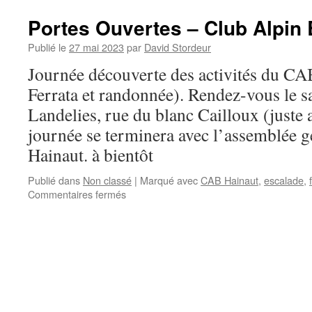
Portes Ouvertes – Club Alpin 
Publié le
27 mai 2023
par
David Stordeur
Journée découverte des activités du CA
Ferrata et randonnée). Rendez-vous le s
Landelies, rue du blanc Cailloux (juste a
journée se terminera avec l’assemblée 
Hainaut. à bientôt
Publié dans
Non classé
|
Marqué avec
CAB Hainaut
,
escalade
,
sur
Commentaires fermés
Portes
Ouvertes
–
Club
Alpin
Belge
Hainaut