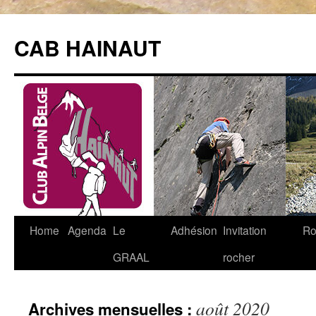
Aller
au
CAB HAINAUT
contenu
Home
Agenda
Le
Adhésion
Invitation
Ro
GRAAL
rocher
août 2020
Archives mensuelles :