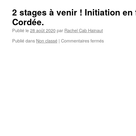
2 stages à venir ! Initiation en
Cordée.
Publié le
28 août 2020
par
Rachel Cab Hainaut
sur
Publié dans
Non classé
|
Commentaires fermés
2
stages
à
venir
!
Initiation
en
falaises
et
1er
de
Cordée.