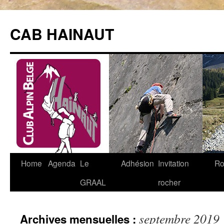
Aller
au
CAB HAINAUT
contenu
Home
Agenda
Le
Adhésion
Invitation
Ro
GRAAL
rocher
septembre 2019
Archives mensuelles :