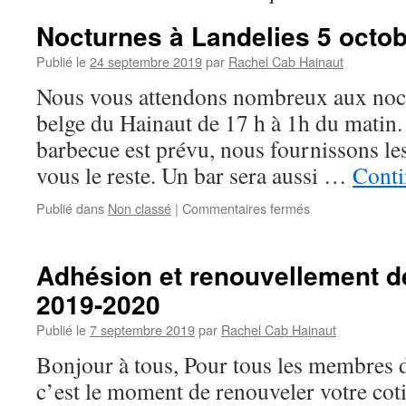
Nocturnes à Landelies 5 octo
Publié le
24 septembre 2019
par
Rachel Cab Hainaut
Nous vous attendons nombreux aux noc
belge du Hainaut de 17 h à 1h du matin. 
barbecue est prévu, nous fournissons le
vous le reste. Un bar sera aussi …
Conti
sur
Publié dans
Non classé
|
Commentaires fermés
Nocturnes
à
Landelies
Adhésion et renouvellement de
5
2019-2020
octobre
2019
Publié le
7 septembre 2019
par
Rachel Cab Hainaut
Bonjour à tous, Pour tous les membres 
c’est le moment de renouveler votre coti