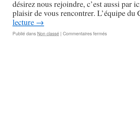
désirez nous rejoindre, c’est aussi par i
plaisir de vous rencontrer. L’équipe 
lecture
→
sur
Publié dans
Non classé
|
Commentaires fermés
Adhésion
et
renouvellement
de
cotisation
2019-
2020