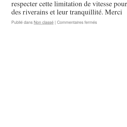
respecter cette limitation de vitesse pour
des riverains et leur tranquillité. Merci
sur
Publié dans
Non classé
|
Commentaires fermés
Rappel
important
:
Landelies
est
une
Zone
30
km/h