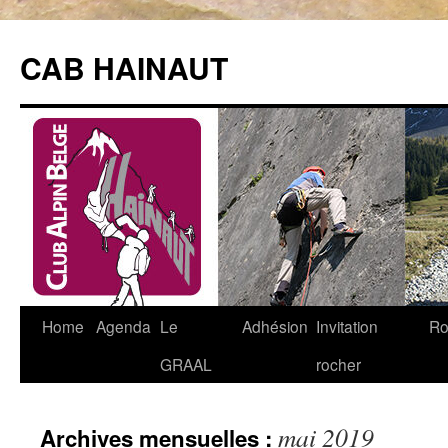
Aller
au
CAB HAINAUT
contenu
Home
Agenda
Le
Adhésion
Invitation
Ro
GRAAL
rocher
mai 2019
Archives mensuelles :