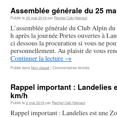
Assemblée générale du 25 mai
Publié le
20 mai 2019
par
Rachel Cab Hainaut
L’assemblée générale du Club Alpin du 
h après la journée Portes ouvertes à Lan
ci dessous la procuration si vous ne po
personnellement. Au plaisir de vous ren
Continuer la lecture
→
sur
Publié dans
Non classé
|
Commentaires fermés
Assemblée
générale
du
Rappel important : Landelies 
25
km/h
mai
–
Publié le
2 mai 2019
par
Rachel Cab Hainaut
Procuration
Rappel important : Landelies est une Z