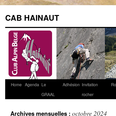
Aller
au
CAB HAINAUT
contenu
Home
Agenda
Le
Adhésion
Invitation
Ro
GRAAL
rocher
octobre 2024
Archives mensuelles :