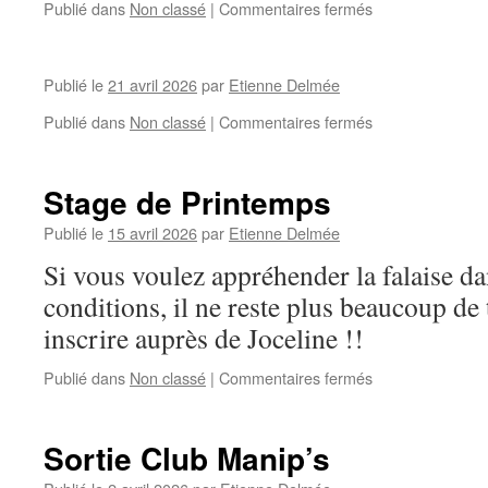
sur
Publié dans
Non classé
|
Commentaires fermés
sortie
club
Sy
Publié le
21 avril 2026
par
Etienne Delmée
sur
Publié dans
Non classé
|
Commentaires fermés
Stage de Printemps
Publié le
15 avril 2026
par
Etienne Delmée
Si vous voulez appréhender la falaise da
conditions, il ne reste plus beaucoup d
inscrire auprès de Joceline !!
sur
Publié dans
Non classé
|
Commentaires fermés
Stage
de
Printemps
Sortie Club Manip’s