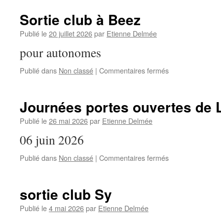
Sortie club à Beez
Publié le
20 juillet 2026
par
Etienne Delmée
pour autonomes
sur
Publié dans
Non classé
|
Commentaires fermés
Sortie
club
à
Journées portes ouvertes de 
Beez
Publié le
26 mai 2026
par
Etienne Delmée
06 juin 2026
sur
Publié dans
Non classé
|
Commentaires fermés
Journées
portes
ouvertes
sortie club Sy
de
Landelies
Publié le
4 mai 2026
par
Etienne Delmée