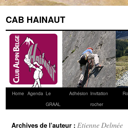
Aller
au
CAB HAINAUT
contenu
Home
Agenda
Le
Adhésion
Invitation
Ro
GRAAL
rocher
Etienne Delmée
Archives de l’auteur :