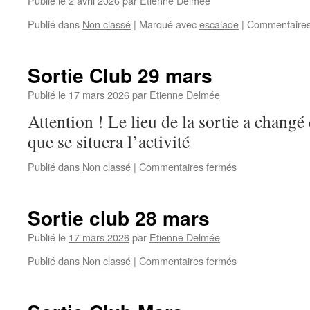
Publié le
2 avril 2026
par
Etienne Delmée
Publié dans
Non classé
|
Marqué avec
escalade
|
Commentaires
Sortie Club 29 mars
Publié le
17 mars 2026
par
Etienne Delmée
Attention ! Le lieu de la sortie a changé
que se situera l’activité
sur
Publié dans
Non classé
|
Commentaires fermés
Sortie
Club
29
Sortie club 28 mars
mars
Publié le
17 mars 2026
par
Etienne Delmée
sur
Publié dans
Non classé
|
Commentaires fermés
Sortie
club
28