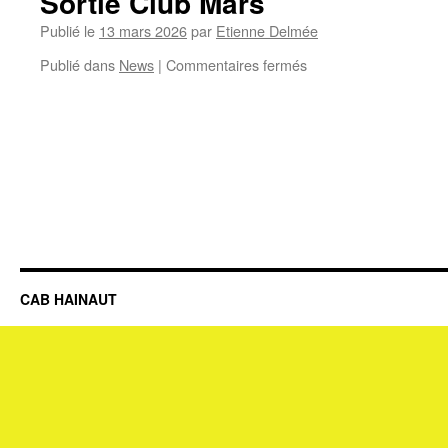
Sortie Club Mars
mars
Publié le
13 mars 2026
par
Etienne Delmée
sur
Publié dans
News
|
Commentaires fermés
Sortie
Club
Mars
CAB HAINAUT